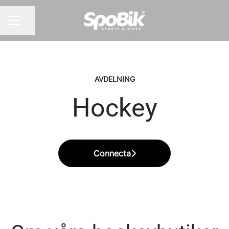
Dela sidan
KARRIÄRMENY
AVDELNING
Hockey
Connecta