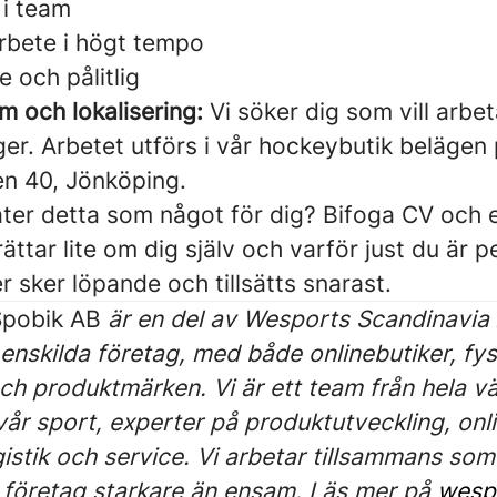
 i team
arbete i högt tempo
 och pålitlig
m och lokalisering:
Vi söker dig som vill arbe
er. Arbetet utförs i vår hockeybutik belägen
n 40, Jönköping.
ter detta som något för dig? Bifoga CV och e
ättar lite om dig själv och varför just du är p
er sker löpande och tillsätts snarast.
pobik AB
är en del av Wesports Scandinavia
enskilda företag, med både onlinebutiker, fys
och produktmärken. Vi är ett team från hela v
år sport, experter på produktutveckling, onli
gistik och service. Vi arbetar tillsammans som
je företag starkare än ensam. Läs mer på
wesp