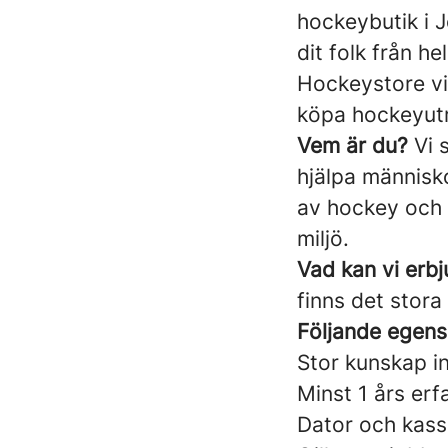
hockeybutik i J
dit folk från h
Hockeystore vil
köpa hockeyutr
Vem är du?
Vi s
hjälpa människo
av hockey och ä
miljö.
Vad kan vi erb
finns det stora
Följande egensk
Stor kunskap i
Minst 1 års erf
Dator och kas