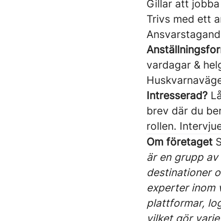
Gillar att jobba
Trivs med ett 
Ansvarstagande
Anställningsfor
vardagar & helg
Huskvarnaväge
Intresserad?
Lå
brev där du ber
rollen. Intervju
Om företaget
S
är en grupp av 
destinationer 
experter inom v
plattformar, lo
vilket gör var