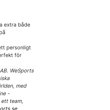
ta extra både
 på
tt personligt
erfekt för
 AB. WeSports
iska
ärlden, med
ne -
 ett team,
orts.se