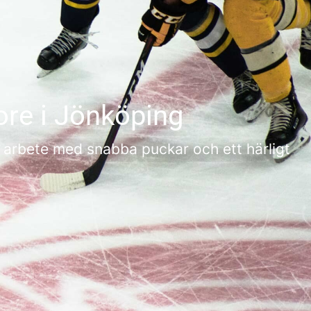
ore i Jönköping
t arbete med snabba puckar och ett härligt