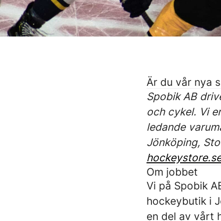
Är du vår nya s
Spobik AB driv
och cykel. Vi e
ledande varumä
Jönköping, Sto
hockeystore.s
Om jobbet
Vi på Spobik AB
hockeybutik i 
en del av vårt