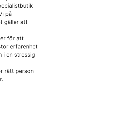
ecialistbutik
Vi på
 gäller att
er för att
stor erfarenhet
 i en stressig
ör rätt person
r.