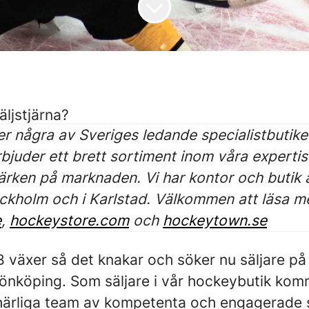
äljstjärna?
er några av Sveriges ledande specialistbutik
rbjuder ett brett sortiment inom våra experti
rken på marknaden. Vi har kontor och butik ä
ckholm och i Karlstad. Välkommen att läsa m
e
,
hockeystore.com
och
hockeytown.se
 växer så det knakar och söker nu säljare på de
Jönköping. Som säljare i vår hockeybutik kom
 härliga team av kompetenta och engagerade s