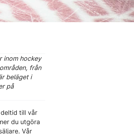
er inom hockey
sområden, från
r beläget i
er på
ltid till vår
mer du utgöra
äljare. Vår