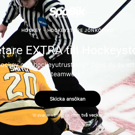
HOCKEY
·
HOCKEYSTORE JÖNKÖPING
are EXTRA till Hockeyst
 hockey och hockeyutrustning? Drivs du av et
teamwork?
Skicka ansökan
Vi svarar vanligtvis inom
två veckor