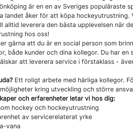
önköping är en en av Sveriges populäraste sp
ela landet åker för att köpa hockeyutrustning. 
l alltid leverera den bästa upplevelsen när det
ustning hos oss!
er gärna att du är en social person som brinn
r, både kunder och dina kollegor. Du har en 
lskar att leverera service i förstaklass - även
juda?
Ett roligt arbete med härliga kollegor. F
 möjligheter kring utveckling och större ansva
aper och erfarenheter letar vi hos dig:
nom hockey och hockeyutrustning
arenhet av servicerelaterat yrke
sa-vana