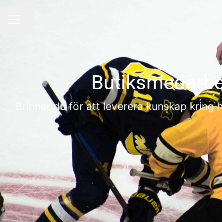
Dela sidan
KARRIÄRMENY
Butiksmedarbet
Brinner du för att leverera kunskap kring