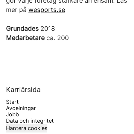
gör varje företag starkare än ensam. Läs
mer på
wesports.se
Grundades
2018
Medarbetare
ca. 200
Karriärsida
Start
Avdelningar
Jobb
Data och integritet
Hantera cookies