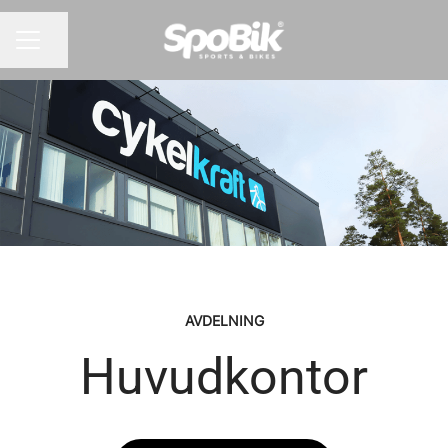
Dela sidan
KARRIÄRMENY
AVDELNING
Huvudkontor